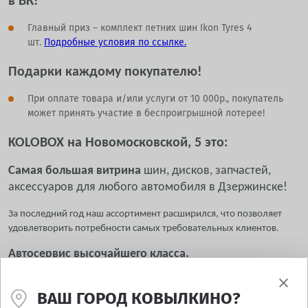
в ВК!
Главный приз – комплект летних шин Ikon Tyres 4
шт.
Подробные условия по ссылке.
Подарки каждому покупателю!
При оплате товара и/или услуги от 10 000р., покупатель
может принять участие в беспроигрышной лотерее!
KOLOBOX на Новомосковской, 5 это:
Самая большая витрина
шин, дисков, запчастей,
аксессуаров для любого автомобиля в Дзержинске!
За последний год наш ассортимент расширился, что позволяет
удовлетворить потребности самых требовательных клиентов.
Автосервис высочайшего класса.
Просторная сервисная зона, п
ять сервисных постов, современное
ВАШ ГОРОД КОВЫЛКИНО?
оборудование и высококвалифицированные специалисты готовы