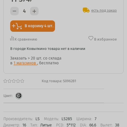
₽
есть под заказ
В корзину 4 шт.
К сравнению
В избранное
В городе Ковылкино товара нет в наличии
Заказать
> 20 шт.
со склада
в
1 магазинов
, бесплатно
Код товара:
S096281
Цвет:
Производитель:
LS
Модель:
LS285
Ширина:
7
Диаметр:
16
Тип:
Литые
PCD:
5*112
DIA:
66.6
Вылет:
38