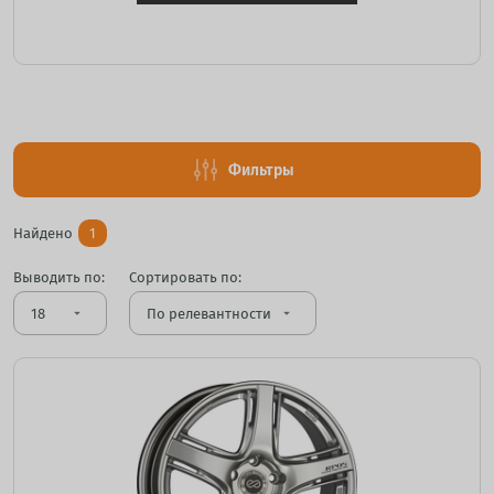
Фильтры
Найдено
1
Выводить по:
Сортировать по:
arrow_drop_down
arrow_drop_down