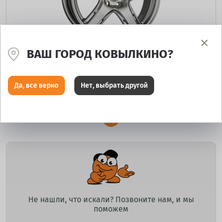
ВАШ ГОРОД КОВЫЛКИНО?
Enkei RP05
Размеры
Да, все верно
Нет, выбрать другой
1
Не нашли, что искали? Позвоните нам, и мы
поможем