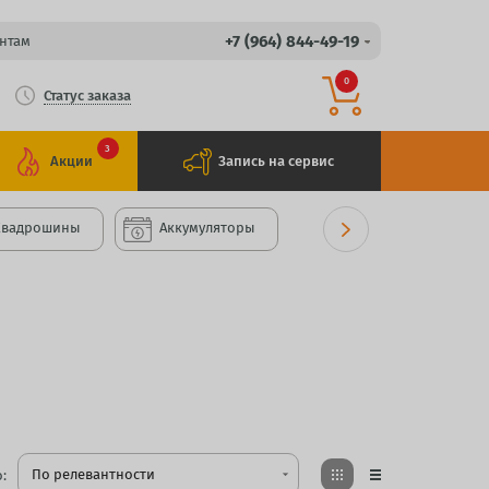
+7 (964) 844-49-19
нтам
0
Статус заказа
3
Акции
Запись на сервис
Квадрошины
Аккумуляторы
По релевантности
:
arrow_drop_down