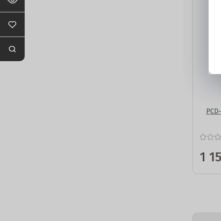
PCD-
1 1