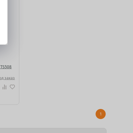
 TS508
од заказ
1