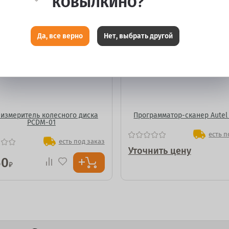
КОВЫЛКИНО?
Да, все верно
Нет, выбрать другой
измеритель колесного диска
Программатор-сканер Autel
PCDM-01
есть п
есть под заказ
Уточнить цену
50
₽