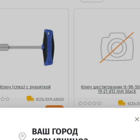
Ключ (спец) с рукояткой
Ключ шестигранник H-98-50
19-21 d12 mm black
есть под заказ
есть п
200
₽
ВАШ ГОРОД