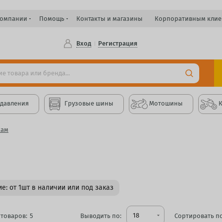
компании
Помощь
Контакты и магазины
Корпоративным клие
Вход
Регистрация
 давления
Грузовые шины
Мотошины
кам
е: от 1шт в наличии или под заказ
18
товаров:
5
Выводить по:
arrow_drop_down
Сортировать по