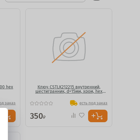
00 hex
Ключ CSTLK212215 внутренний,
шестигранник, d=15мм, хром, hex
21/22
од заказ
есть под заказ
350
₽