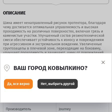
ОПИСАНИЕ
Шина имеет ненаправленный рисунок протектора, благодаря
чему достигается оптимальная управляемость и высокая
проходимость на различных поверхностях, включая грязь и
каменистые участки. Улучшенный состав резинотехнической
смеси обеспечивает устойчивость к износу и повреждениям
при агрессивном и экстремальном вождении. Увеличенные
грунтозацепы в плечевой зоне, переходящие на боковину,
улучшают проходимость и защищают шину от повреждений.
Шина может быть выполнена в двух вариантах: с радиальной
конструкцией каркаса и диагональной. Радиальная
конструкция каркаса – дает возможность развивать
ВАШ ГОРОД КОВЫЛКИНО?
максимальную скорость на ровных участках трасс.
Да, все верно
Нет, выбрать другой
ХАРАКТЕРИСТИКИ
Производитель
Journey