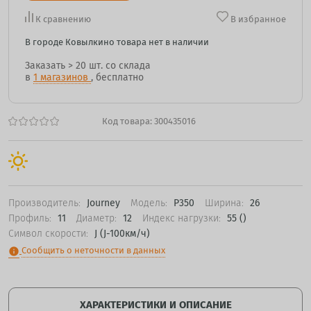
К сравнению
В избранное
В городе Ковылкино товара нет в наличии
Заказать
> 20 шт.
со склада
в
1 магазинов
, бесплатно
Код товара:
300435016
Производитель:
Journey
Модель:
P350
Ширина:
26
Профиль:
11
Диаметр:
12
Индекс нагрузки:
55 ()
Символ скорости:
J (J-100км/ч)
Сообщить о неточности в данных
info
ХАРАКТЕРИСТИКИ И ОПИСАНИЕ